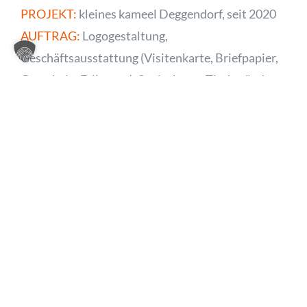
PROJEKT:
kleines kameel Deggendorf, seit 2020
AUFTRAG:
Logogestaltung,
Geschäftsausstattung (Visitenkarte, Briefpapier,
Gutschein, Etiketten), Speisekarte, Tischständer,
Türschild; Internetseitengestaltung in
Zusammenarbeit mit accudo reklame kleines-
kameel-deg.de
UMSETZUNG:
Print & Web, Fotografie, Texte,
Social Media
VISUAL DESIGN
Weitere Projekte