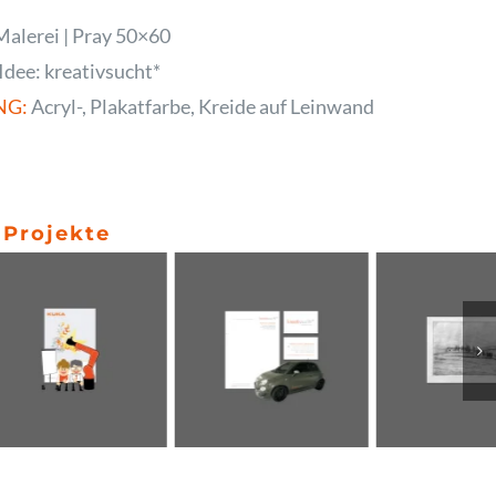
alerei | Pray 50×60
Idee: kreativsucht*
NG:
Acryl-, Plakatfarbe, Kreide auf Leinwand
 Projekte