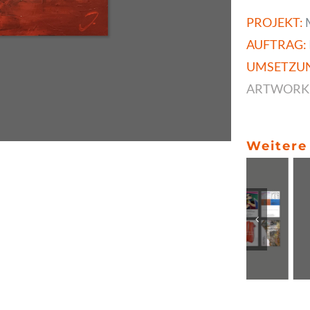
PROJEKT:
M
AUFTRAG:
UMSETZU
ARTWORK
Weitere