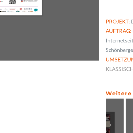
PROJEKT:
D
AUFTRAG:
Internetsei
Schönberge
UMSETZU
KLASSISC
Weitere