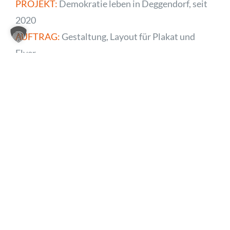
PROJEKT:
Demokratie leben in Deggendorf, seit
2020
AUFTRAG:
Gestaltung, Layout für Plakat und
Flyer
UMSETZUNG:
Print & Web
KLASSISCHE WERBUNG
,
PRINT DESIGN
Weitere Projekte