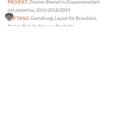
PROJEKT:
Zimmer Biomet in Zusammenarbeit
mit planetlux, 2015/2018/2019
AUFTRAG:
Gestaltung, Layout für Broschüre,
Plakat, Roll-Up für neue Produkte
UMSETZUNG:
Print
KLASSISCHE WERBUNG
,
PRINT DESIGN
Weitere Projekte